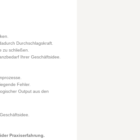
nken.
dadurch Durchschlagskraft.
e zu schließen.
anzbedarf Ihrer Geschäftsidee.
rnprozesse.
egende Fehler.
s logischer Output aus den
 Geschäftsidee.
ider Praxiserfahrung.